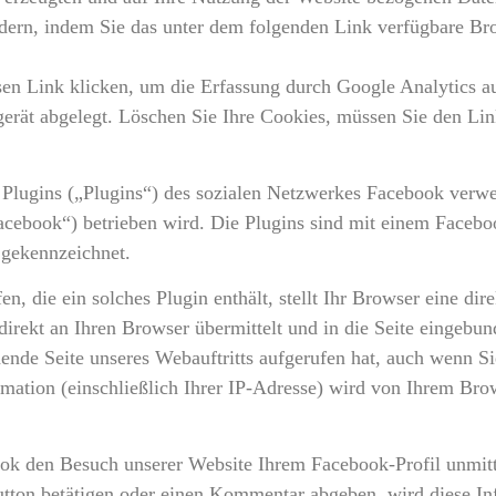
dern, indem Sie das unter dem folgenden Link verfügbare Brow
sen Link
klicken, um die Erfassung durch Google Analytics au
rät abgelegt. Löschen Sie Ihre Cookies, müssen Sie den Link
Plugins („Plugins“) des sozialen Netzwerkes Facebook verwe
acebook“) betrieben wird. Die Plugins sind mit einem Facebo
 gekennzeichnet.
en, die ein solches Plugin enthält, stellt Ihr Browser eine 
direkt an Ihren Browser übermittelt und in die Seite eingeb
hende Seite unseres Webauftritts aufgerufen hat, auch wenn Si
rmation (einschließlich Ihrer IP-Adresse) wird von Ihrem Bro
ook den Besuch unserer Website Ihrem Facebook-Profil unmit
utton betätigen oder einen Kommentar abgeben, wird diese Inf