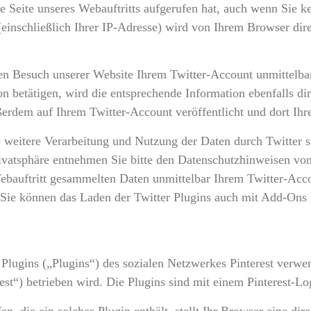
 Seite unseres Webauftritts aufgerufen hat, auch wenn Sie kei
 (einschließlich Ihrer IP-Adresse) wird von Ihrem Browser dir
 den Besuch unserer Website Ihrem Twitter-Account unmittelb
n betätigen, wird die entsprechende Information ebenfalls dir
ßerdem auf Ihrem Twitter-Account veröffentlicht und dort Ihr
eitere Verarbeitung und Nutzung der Daten durch Twitter s
ivatsphäre entnehmen Sie bitte den Datenschutzhinweisen vo
Webauftritt gesammelten Daten unmittelbar Ihrem Twitter-Acc
 Sie können das Laden der Twitter Plugins auch mit Add-Ons 
lugins („Plugins“) des sozialen Netzwerkes Pinterest verwen
st“) betrieben wird. Die Plugins sind mit einem Pinterest-L
en, die ein solches Plugin enthält, stellt Ihr Browser eine di