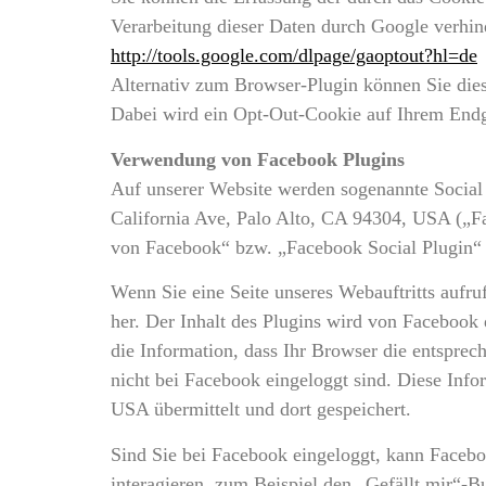
Verarbeitung dieser Daten durch Google verhin
http://tools.google.com/dlpage/gaoptout?hl=de
Alternativ zum Browser-Plugin können Sie
die
Dabei wird ein Opt-Out-Cookie auf Ihrem Endge
Verwendung von Facebook Plugins
Auf unserer Website werden sogenannte Social 
California Ave, Palo Alto, CA 94304, USA („F
von Facebook“ bzw. „Facebook Social Plugin“
Wenn Sie eine Seite unseres Webauftritts aufruf
her. Der Inhalt des Plugins wird von Facebook 
die Information, dass Ihr Browser die entsprec
nicht bei Facebook eingeloggt sind. Diese Info
USA übermittelt und dort gespeichert.
Sind Sie bei Facebook eingeloggt, kann Faceb
interagieren, zum Beispiel den „Gefällt mir“-B