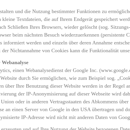
stalten und die Nutzung bestimmter Funktionen zu ermöglich
m kleine Textdateien, die auf Ihrem Endgerät gespeichert wer
ch Schließen Ihres Browsers, wieder gelöscht (sog. Sitzungs
owser beim nächsten Besuch wiederzuerkennen (persistente C
ies informiert werden und einzeln über deren Annahme entsch
i der Nichtannahme von Cookies kann die Funktionalität unse
ur Webanalyse
ytics, einen Webanalysedienst der Google Inc. (www.google.
Website durch Sie ermöglichen, wie zum Beispiel sog. „Cook
en über Ihre Benutzung dieser Website werden in der Regel 
tivierung der IP-Anonymisierung auf dieser Webseite wird dab
n Union oder in anderen Vertragsstaaten des Abkommens über
sse an einen Server von Google in den USA übertragen und d
nymisierte IP-Adresse wird nicht mit anderen Daten von Goo
 erzeugten und auf Ihre Nutzung der Website bezogenen Daten