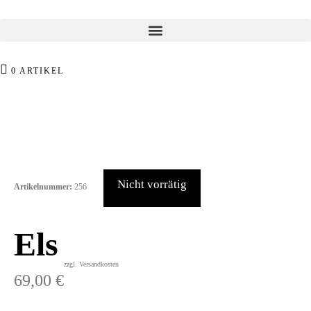
0 ARTIKEL
Nicht vorrätig
Artikelnummer:
256
Etuis
Els
zzgl. Versandkosten
69,00
€