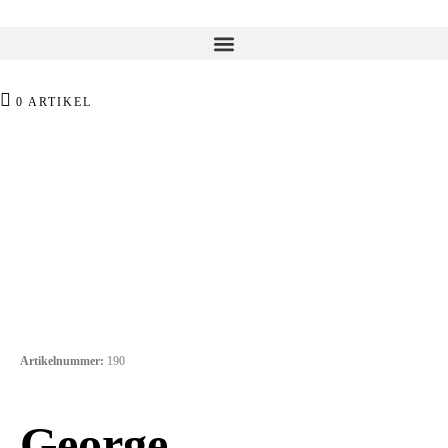
0 ARTIKEL
Artikelnummer:
190
Portemonnaies
George