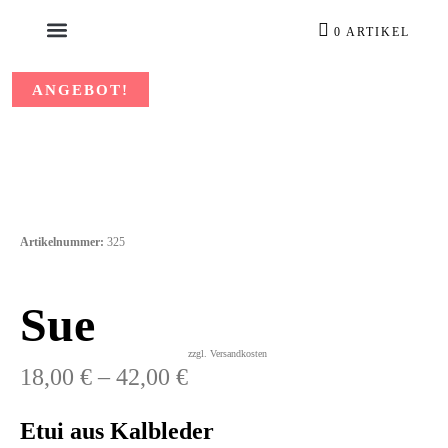
0 ARTIKEL
ANGEBOT!
Artikelnummer:
325
Für Smartphones und Tablets
Sue
zzgl. Versandkosten
18,00
€
–
42,00
€
Etui aus Kalbleder