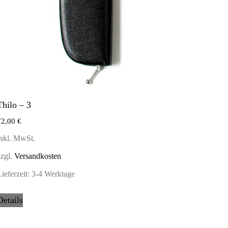
Thilo – 3
72,00
€
inkl. MwSt.
zzgl.
Versandkosten
ieferzeit:
3-4 Werktage
Details