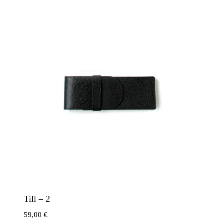
Till – 2
59,00
€